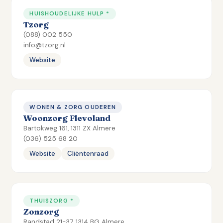
HUISHOUDELIJKE HULP *
Tzorg
(088) 002 550
info@tzorg.nl
Website
WONEN & ZORG OUDEREN
Woonzorg Flevoland
Bartokweg 161, 1311 ZX Almere
(036) 525 68 20
Website
Cliëntenraad
THUISZORG *
Zonzorg
Randstad 21-37, 1314 BG Almere